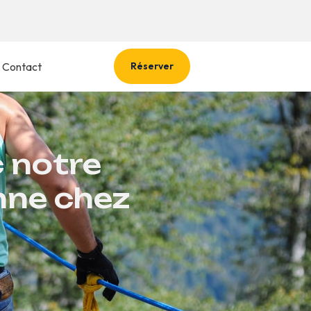
Contact
Réserver
c notre
nne chez