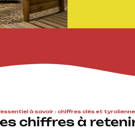
’essentiel à savoir : chiffres clés et tyrolienn
es chiffres à retenir