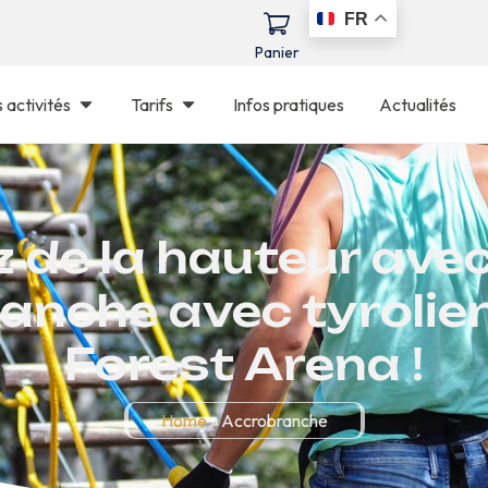
FR
Panier
 activités
Tarifs
Infos pratiques
Actualités
 de la hauteur ave
anche avec tyrolie
Forest Arena !
Home
»
Accrobranche