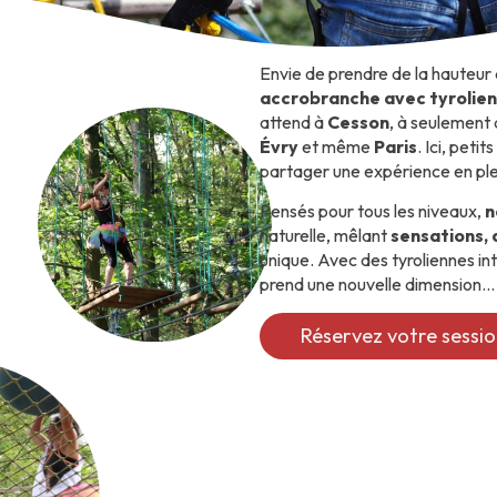
Envie de prendre de la hauteur
accrobranche avec tyrolie
attend à
Cesson
, à seulement
Évry
et même
Paris
. Ici, pet
partager une expérience en plei
Pensés pour tous les niveaux,
n
naturelle, mêlant
sensations,
unique. Avec des tyroliennes in
prend une nouvelle dimension… 
Réservez votre sessio