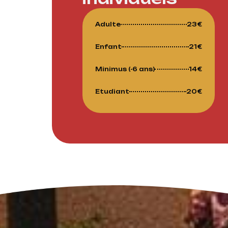
Adulte
23€
Enfant
21€
Minimus (-6 ans)
14€
Etudiant
20€