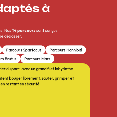
daptés à
us. Nos
14 parcours
sont conçus
 se dépasser.
Parcours Spartacus
Parcours Hannibal
rs Brutus
Parcours Mars
er du parc, avec un grand filet labyrinthe.
aitent bouger librement, sauter, grimper et
en restant en sécurité.