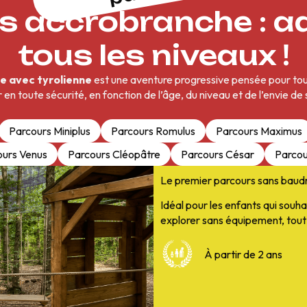
s accrobranche : a
tous les niveaux !
e avec tyrolienne
est une aventure progressive pensée pour to
 en toute sécurité, en fonction de l’âge, du niveau et de l’envie de
Parcours Miniplus
Parcours Romulus
Parcours Maximus
ours Venus
Parcours Cléopâtre
Parcours César
Parcou
Le premier parcours sans baudri
Idéal pour les enfants qui souh
explorer sans équipement, tout 
À partir de 2 ans