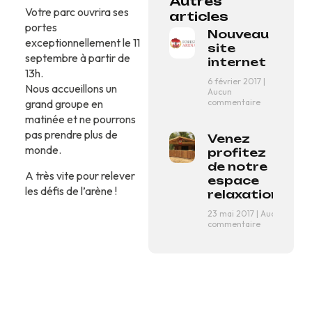
Autres
Votre parc ouvrira ses
articles
portes
Nouveau
exceptionnellement le 11
site
septembre à partir de
internet
13h.
6 février 2017
Nous accueillons un
Aucun
commentaire
grand groupe en
matinée et ne pourrons
pas prendre plus de
Venez
monde.
profitez
de notre
A très vite pour relever
espace
les défis de l’arène !
relaxation !
23 mai 2017
Aucun
commentaire