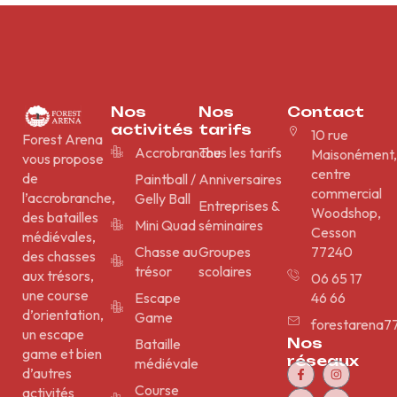
Nos
Nos
Contact
activités
tarifs
10 rue
Forest Arena
Accrobranche
Tous les tarifs
Maisonément,
vous propose
centre
de
Paintball /
Anniversaires
commercial
l’accrobranche,
Gelly Ball
Entreprises &
Woodshop,
des batailles
Mini Quad
séminaires
Cesson
médiévales,
Chasse au
Groupes
77240
des chasses
trésor
scolaires
aux trésors,
06 65 17
une course
Escape
46 66
d’orientation,
Game
forestarena7
un escape
Nos
Bataille
game et bien
réseaux
médiévale
d’autres
Course
activités